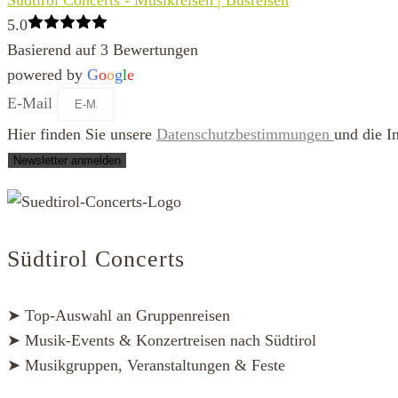
Südtirol Concerts - Musikreisen | Busreisen
5.0
Basierend auf 3 Bewertungen
powered by
G
o
o
g
l
e
E-Mail
Hier finden Sie unsere
Datenschutzbestimmungen
und die I
Newsletter anmelden
Südtirol Concerts
➤ Top-Auswahl an Gruppenreisen
➤ Musik-Events & Konzertreisen nach Südtirol
➤ Musikgruppen, Veranstaltungen & Feste