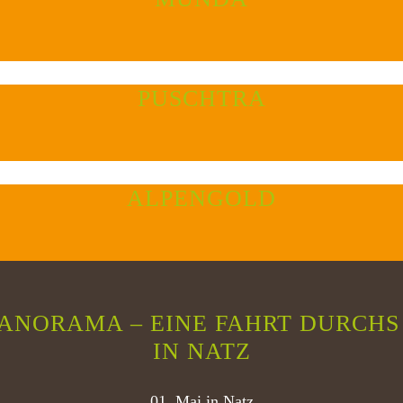
PUSCHTRA
ALPENGOLD
ANORAMA – EINE FAHRT DURCHS
IN NATZ
01. Mai in Natz