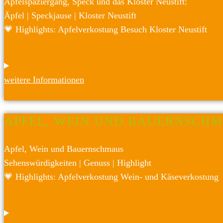
Apfelspaziergang, Speck und das Kloster Neustift:
Äpfel |
Speckjause |
Kloster Neustift
💗 Highlights: Apfelverkostung
Besuch Kloster Neustift
weitere Informationen
APFEL, WEIN UND BAUERNSCH
Apfel, Wein und Bauernschmaus
Sehenswürdigkeiten |
Genuss |
Highlight
💗 Highlights: Apfelverkostung
Wein- und Käseverkostung