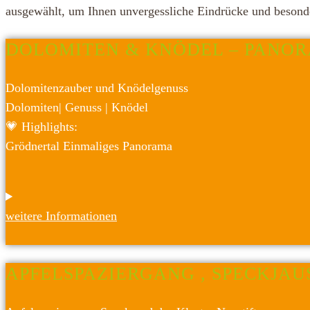
ausgewählt, um Ihnen unvergessliche Eindrücke und besonde
DOLOMITEN & KNÖDEL – PANO
Dolomitenzauber und Knödelgenuss
Dolomiten|
Genuss |
Knödel
💗 Highlights:
Grödnertal
Einmaliges Panorama
weitere Informationen
APFELSPAZIERGANG , SPECKJAU